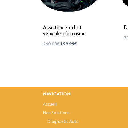
Assistance achat
D
véhicule d’occasion
7
260.00
€
199.99
€
NAVIGATION
Accueil
Nos Solutions
Diagnostic Auto