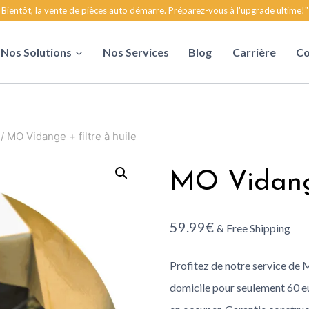
Bientôt, la vente de pièces auto démarre. Préparez-vous à l'upgrade ultime!"
Nos Solutions
Nos Services
Blog
Carrière
Co
/
MO Vidange + filtre à huile
MO Vidange
59.99
€
& Free Shipping
Profitez de notre service de 
domicile pour seulement 60 eu