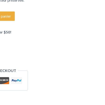
teur préservée.
 panier
er $50!
HECKOUT