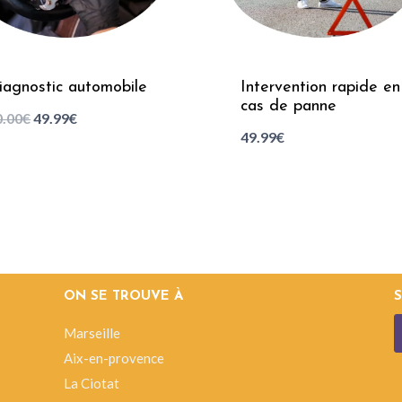
iagnostic automobile
Intervention rapide en
cas de panne
0.00
€
49.99
€
49.99
€
ON SE TROUVE À
Marseille
Aix-en-provence
La Ciotat