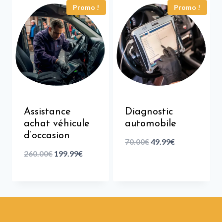
Promo !
Promo !
Assistance
Diagnostic
achat véhicule
automobile
d’occasion
70.00
€
49.99
€
260.00
€
199.99
€